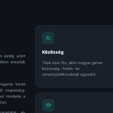
Közösség
i pedig azért
thon érezniük
Több ezer fős, aktív magyar gamer
közösség – hobbi- és
versenyjátékosoknak egyaránt.
égente baráti
ő csapatokig.
hol mindenki a
zhet.
sapatokat és