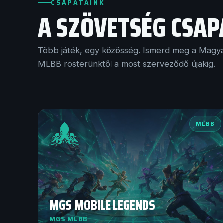
CSAPATAINK
A SZÖVETSÉG CSAP
Több játék, egy közösség. Ismerd meg a Magya
MLBB rosterünktől a most szerveződő újakig.
MLBB
MGS MOBILE LEGENDS
MGS MLBB