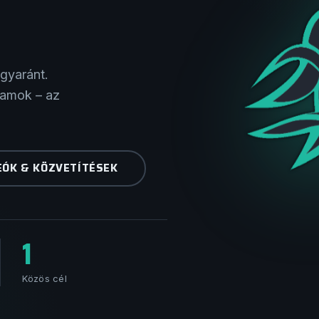
gyaránt.
ramok – az
EÓK & KÖZVETÍTÉSEK
1
Közös cél