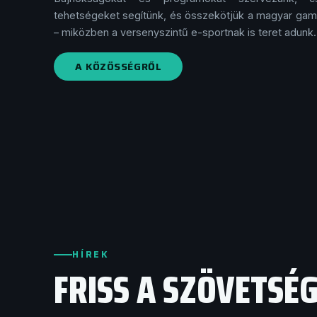
tehetségeket segítünk, és összekötjük a magyar ga
– miközben a versenyszintű e-sportnak is teret adunk.
A KÖZÖSSÉGRŐL
HÍREK
FRISS A SZÖVETSÉ