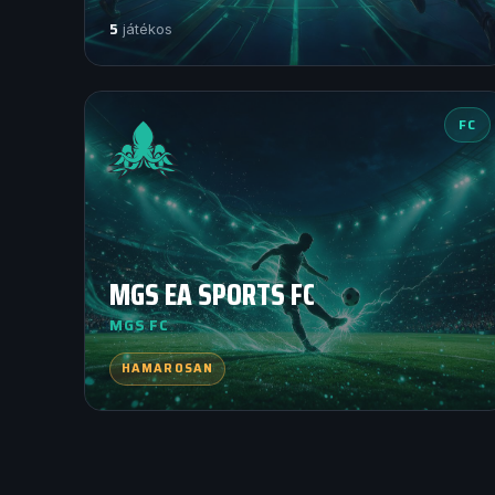
5
játékos
FC
MGS EA SPORTS FC
MGS FC
HAMAROSAN