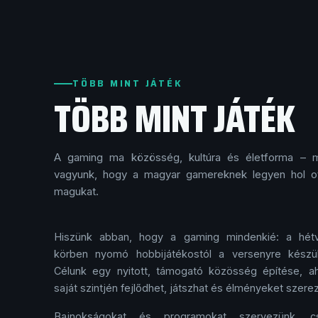
TÖBB MINT JÁTÉK
TÖBB MINT JÁTÉK
A gaming ma közösség, kultúra és életforma – m
vagyunk, hogy a magyar gamereknek legyen hol ot
magukat.
Hiszünk abban, hogy a gaming mindenkié: a hétv
körben nyomó hobbi­játékostól a versenyre készül
Célunk egy nyitott, támogató közösség építése, a
saját szintjén fejlődhet, játszhat és élményeket szere
Bajnokságokat és programokat szervezünk, c