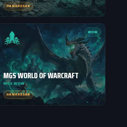
HAMAROSAN
WOW
MGS WORLD OF WARCRAFT
MGS WOW
HAMAROSAN