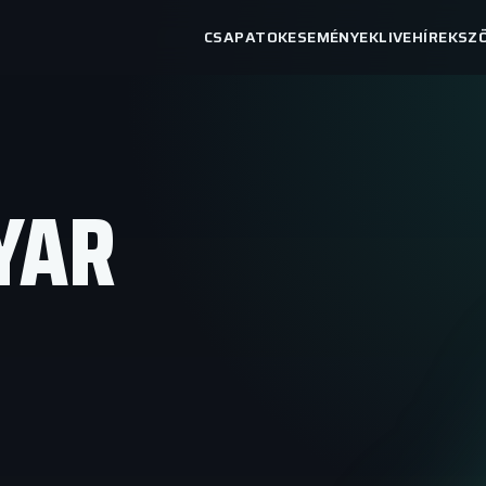
CSAPATOK
ESEMÉNYEK
LIVE
HÍREK
SZ
YAR