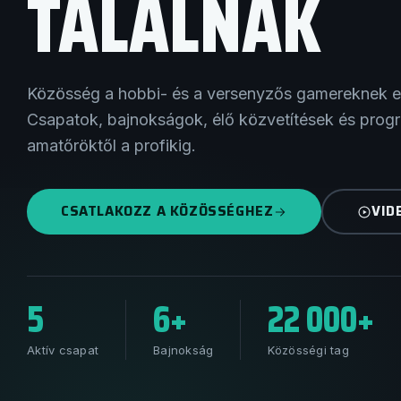
TALÁLNAK
Közösség a hobbi- és a versenyzős gamereknek e
Csapatok, bajnokságok, élő közvetítések és prog
amatőröktől a profikig.
CSATLAKOZZ A KÖZÖSSÉGHEZ
VID
5
6+
22 000+
Aktív csapat
Bajnokság
Közösségi tag