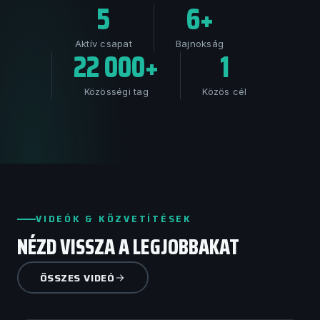
5
6+
Aktív csapat
Bajnokság
22 000+
1
Közösségi tag
Közös cél
VIDEÓK & KÖZVETÍTÉSEK
NÉZD VISSZA A LEGJOBBAKAT
ÖSSZES VIDEÓ