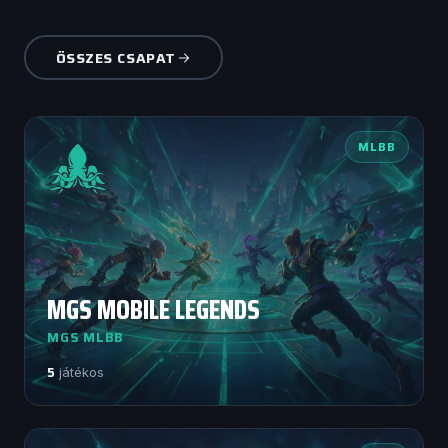
ÖSSZES CSAPAT
MLBB
MGS MOBILE LEGENDS
MGS MLBB
5
játékos