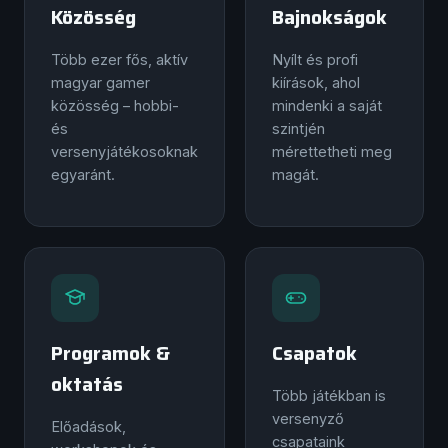
Közösség
Bajnokságok
Több ezer fős, aktív
Nyílt és profi
magyar gamer
kiírások, ahol
közösség – hobbi-
mindenki a saját
és
szintjén
versenyjátékosoknak
mérettetheti meg
egyaránt.
magát.
Programok &
Csapatok
oktatás
Több játékban is
versenyző
Előadások,
csapataink