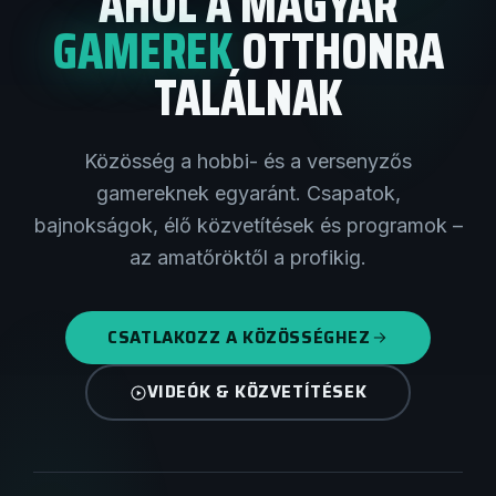
AHOL A MAGYAR
GAMEREK
OTTHONRA
TALÁLNAK
Közösség a hobbi- és a versenyzős
gamereknek egyaránt. Csapatok,
bajnokságok, élő közvetítések és programok –
az amatőröktől a profikig.
CSATLAKOZZ A KÖZÖSSÉGHEZ
VIDEÓK & KÖZVETÍTÉSEK