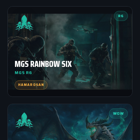
R6
MGS RAINBOW SIX
MGS R6
HAMAROSAN
WOW