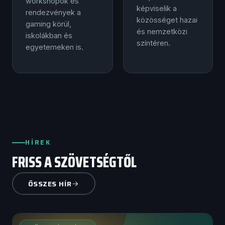
workshopok és
képviselik a
rendezvények a
közösséget hazai
gaming körül,
és nemzetközi
iskolákban és
színtéren.
egyetemeken is.
HÍREK
FRISS A SZÖVETSÉGTŐL
ÖSSZES HÍR