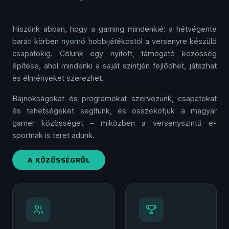
Hiszünk abban, hogy a gaming mindenkié: a hétvégente
baráti körben nyomó hobbi­játékostól a versenyre készülő
csapatokig. Célunk egy nyitott, támogató közösség
építése, ahol mindenki a saját szintjén fejlődhet, játszhat
és élményeket szerezhet.
Bajnokságokat és programokat szervezünk, csapatokat
és tehetségeket segítünk, és összekötjük a magyar
gamer közösséget – miközben a versenyszintű e-
sportnak is teret adunk.
A KÖZÖSSÉGRŐL