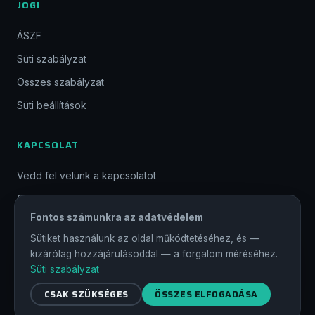
JOGI
ÁSZF
Süti szabályzat
Összes szabályzat
Süti beállítások
KAPCSOLAT
Vedd fel velünk a kapcsolatot
GYIK
Fontos számunkra az adatvédelem
CSATLAKOZZ
Sütiket használunk az oldal működtetéséhez, és —
kizárólag hozzájárulásoddal — a forgalom méréséhez.
Süti szabályzat
© 2026 Magyar Gamer Szövetség. Minden jog fenntartva.
CSAK SZÜKSÉGES
ÖSSZES ELFOGADÁSA
#magyargamer