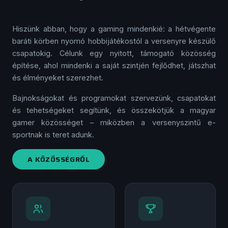
Hiszünk abban, hogy a gaming mindenkié: a hétvégente
baráti körben nyomó hobbi­játékostól a versenyre készülő
csapatokig. Célunk egy nyitott, támogató közösség
építése, ahol mindenki a saját szintjén fejlődhet, játszhat
és élményeket szerezhet.
Bajnokságokat és programokat szervezünk, csapatokat
és tehetségeket segítünk, és összekötjük a magyar
gamer közösséget – miközben a versenyszintű e-
sportnak is teret adunk.
A KÖZÖSSÉGRŐL