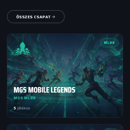
ÖSSZES CSAPAT
MLBB
MGS MOBILE LEGENDS
MGS MLBB
5
játékos