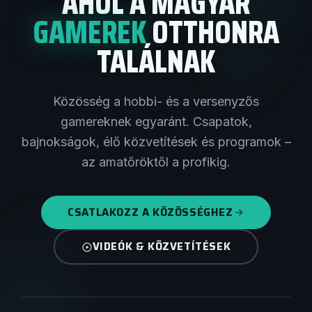
AHOL A MAGYAR
GAMEREK
OTTHONRA
TALÁLNAK
Közösség a hobbi- és a versenyzős
gamereknek egyaránt. Csapatok,
bajnokságok, élő közvetítések és programok –
az amatőröktől a profikig.
CSATLAKOZZ A KÖZÖSSÉGHEZ
VIDEÓK & KÖZVETÍTÉSEK