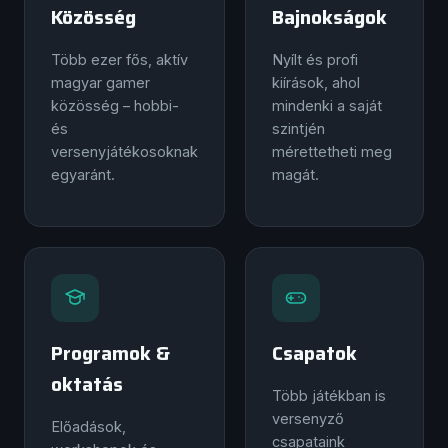
Közösség
Bajnokságok
Több ezer fős, aktív
Nyílt és profi
magyar gamer
kiírások, ahol
közösség – hobbi-
mindenki a saját
és
szintjén
versenyjátékosoknak
mérettetheti meg
egyaránt.
magát.
Programok &
Csapatok
oktatás
Több játékban is
versenyző
Előadások,
csapataink