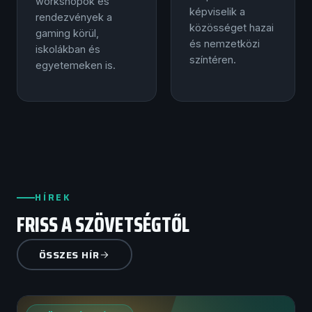
workshopok és
képviselik a
rendezvények a
közösséget hazai
gaming körül,
és nemzetközi
iskolákban és
színtéren.
egyetemeken is.
HÍREK
FRISS A SZÖVETSÉGTŐL
ÖSSZES HÍR