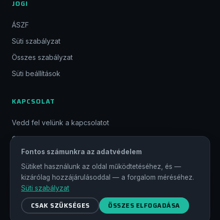
JOGI
ÁSZF
Süti szabályzat
Összes szabályzat
Süti beállítások
KAPCSOLAT
Vedd fel velünk a kapcsolatot
GYIK
Fontos számunkra az adatvédelem
CSATLAKOZZ
Sütiket használunk az oldal működtetéséhez, és —
kizárólag hozzájárulásoddal — a forgalom méréséhez.
Süti szabályzat
© 2026 Magyar Gamer Szövetség. Minden jog fenntartva.
CSAK SZÜKSÉGES
ÖSSZES ELFOGADÁSA
#magyargamer