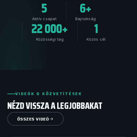
5
6+
Aktív csapat
Bajnokság
22 000+
1
Közösségi tag
Közös cél
VIDEÓK & KÖZVETÍTÉSEK
NÉZD VISSZA A LEGJOBBAKAT
ÖSSZES VIDEÓ