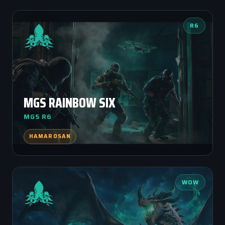
R6
MGS RAINBOW SIX
MGS R6
HAMAROSAN
WOW