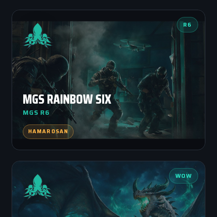
R6
MGS RAINBOW SIX
MGS R6
HAMAROSAN
WOW