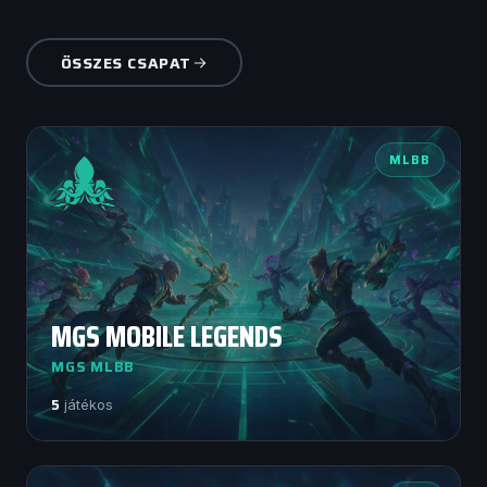
ÖSSZES CSAPAT
MLBB
MGS MOBILE LEGENDS
MGS MLBB
5
játékos