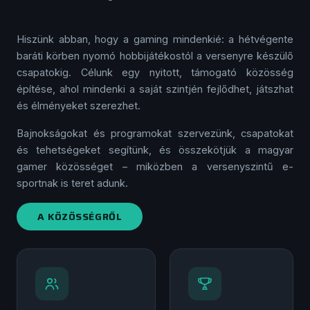
Hiszünk abban, hogy a gaming mindenkié: a hétvégente
baráti körben nyomó hobbi­játékostól a versenyre készülő
csapatokig. Célunk egy nyitott, támogató közösség
építése, ahol mindenki a saját szintjén fejlődhet, játszhat
és élményeket szerezhet.
Bajnokságokat és programokat szervezünk, csapatokat
és tehetségeket segítünk, és összekötjük a magyar
gamer közösséget – miközben a versenyszintű e-
sportnak is teret adunk.
A KÖZÖSSÉGRŐL