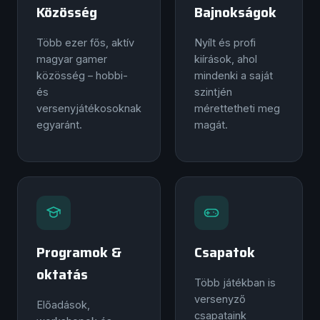
Közösség
Bajnokságok
Több ezer fős, aktív
Nyílt és profi
magyar gamer
kiírások, ahol
közösség – hobbi-
mindenki a saját
és
szintjén
versenyjátékosoknak
mérettetheti meg
egyaránt.
magát.
Programok &
Csapatok
oktatás
Több játékban is
versenyző
Előadások,
csapataink