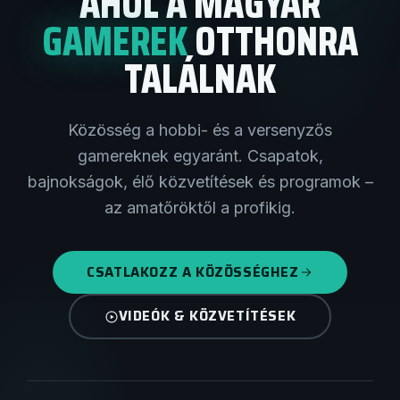
AHOL A MAGYAR
GAMEREK
OTTHONRA
TALÁLNAK
Közösség a hobbi- és a versenyzős
gamereknek egyaránt. Csapatok,
bajnokságok, élő közvetítések és programok –
az amatőröktől a profikig.
CSATLAKOZZ A KÖZÖSSÉGHEZ
VIDEÓK & KÖZVETÍTÉSEK