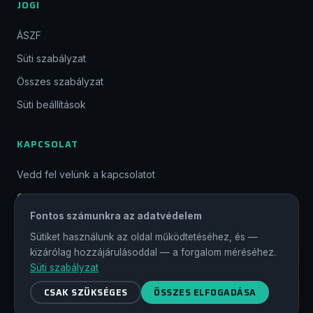
JOGI
ÁSZF
Süti szabályzat
Összes szabályzat
Süti beállítások
KAPCSOLAT
Vedd fel velünk a kapcsolatot
GYIK
Fontos számunkra az adatvédelem
CSATLAKOZZ
Sütiket használunk az oldal működtetéséhez, és —
kizárólag hozzájárulásoddal — a forgalom méréséhez.
Süti szabályzat
© 2026 Magyar Gamer Szövetség. Minden jog fenntartva.
CSAK SZÜKSÉGES
ÖSSZES ELFOGADÁSA
#magyargamer