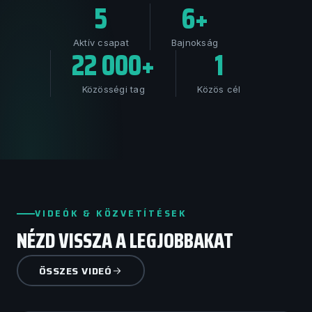
5
6+
Aktív csapat
Bajnokság
22 000+
1
Közösségi tag
Közös cél
VIDEÓK & KÖZVETÍTÉSEK
NÉZD VISSZA A LEGJOBBAKAT
ÖSSZES VIDEÓ