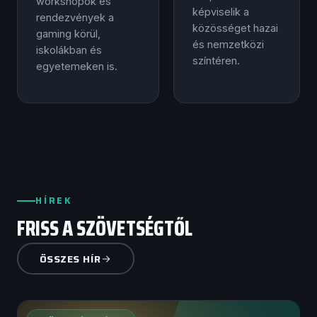
workshopok és
képviselik a
rendezvények a
közösséget hazai
gaming körül,
és nemzetközi
iskolákban és
színtéren.
egyetemeken is.
HÍREK
FRISS A SZÖVETSÉGTŐL
ÖSSZES HÍR