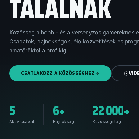
TALÁLNAK
Közösség a hobbi- és a versenyzős gamereknek e
Csapatok, bajnokságok, élő közvetítések és prog
amatőröktől a profikig.
CSATLAKOZZ A KÖZÖSSÉGHEZ
VID
5
6+
22 000+
Aktív csapat
Bajnokság
Közösségi tag