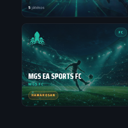
5
játékos
FC
MGS EA SPORTS FC
MGS FC
HAMAROSAN