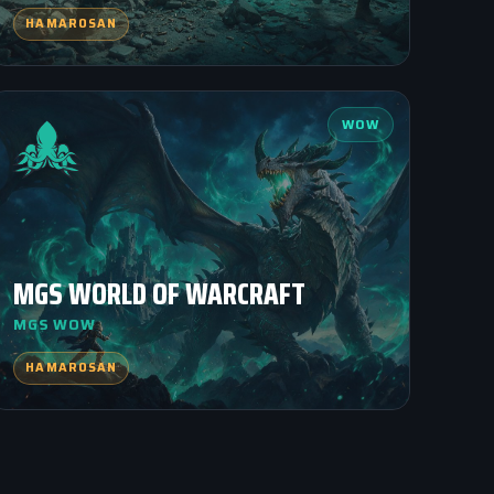
HAMAROSAN
WOW
MGS WORLD OF WARCRAFT
MGS WOW
HAMAROSAN