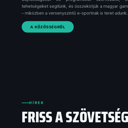
tehetségeket segítünk, és összekötjük a magyar ga
– miközben a versenyszintű e-sportnak is teret adunk.
A KÖZÖSSÉGRŐL
HÍREK
FRISS A SZÖVETSÉ