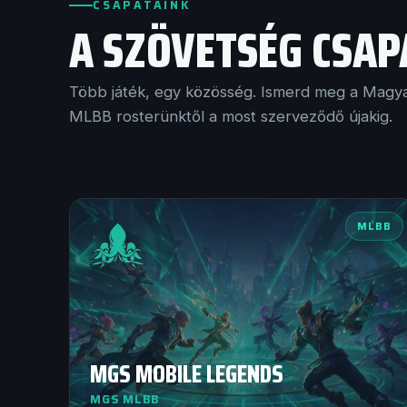
CSAPATAINK
A SZÖVETSÉG CSAP
Több játék, egy közösség. Ismerd meg a Magya
MLBB rosterünktől a most szerveződő újakig.
MLBB
MGS MOBILE LEGENDS
MGS MLBB