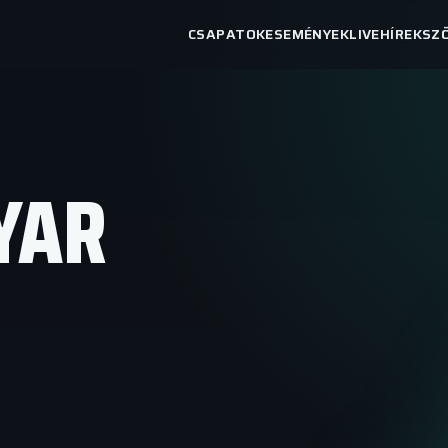
CSAPATOK
ESEMÉNYEK
LIVE
HÍREK
SZ
YAR