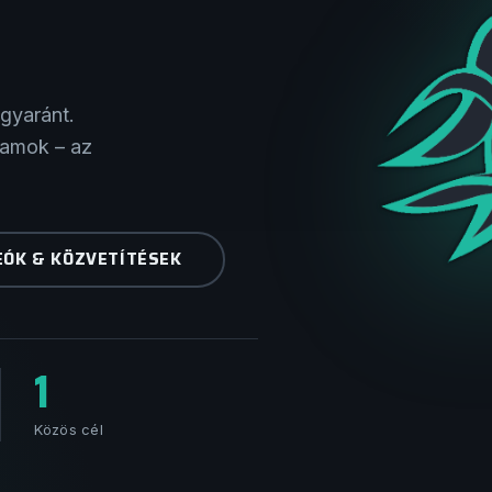
gyaránt.
ramok – az
EÓK & KÖZVETÍTÉSEK
1
Közös cél