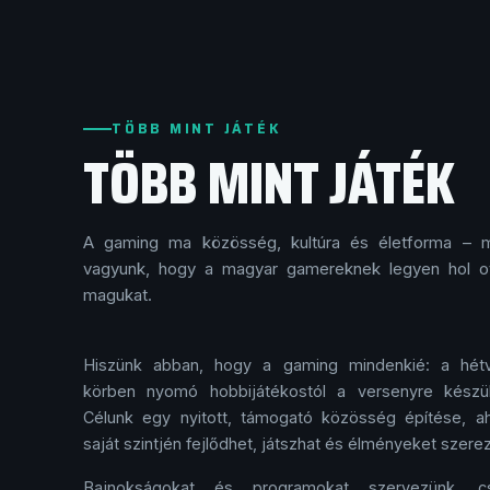
TÖBB MINT JÁTÉK
TÖBB MINT JÁTÉK
A gaming ma közösség, kultúra és életforma – m
vagyunk, hogy a magyar gamereknek legyen hol ot
magukat.
Hiszünk abban, hogy a gaming mindenkié: a hétv
körben nyomó hobbi­játékostól a versenyre készül
Célunk egy nyitott, támogató közösség építése, a
saját szintjén fejlődhet, játszhat és élményeket szere
Bajnokságokat és programokat szervezünk, c