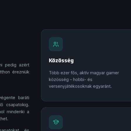
Közösség
i pedig azért
thon érezniük
Több ezer fős, aktív magyar gamer
közösség – hobbi- és
versenyjátékosoknak egyaránt.
égente baráti
ő csapatokig.
hol mindenki a
zhet.
sapatokat és